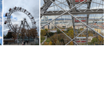
PXL 20251030 184232329
PXL 20251030 184100741
030 144443242
PXL 20251030 124600729
PXL 20251030 122111095