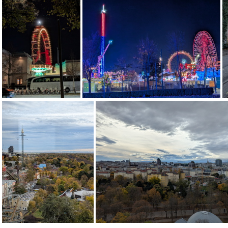
PXL 20251030 203026693
PXL 20251030 195554782
PXL 20251030 171159000
PXL 20251030 170001853