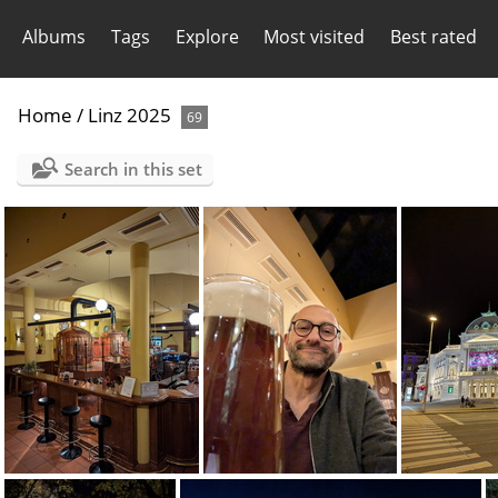
Albums
Tags
Explore
Most visited
Best rated
Home
/
Linz 2025
69
Search in this set