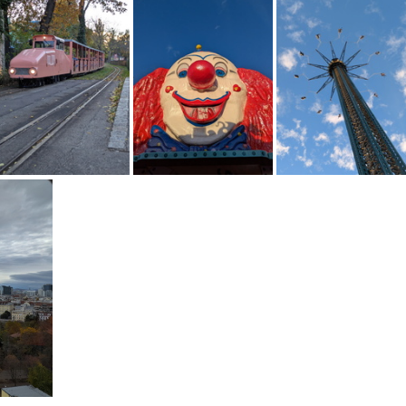
PXL 20251030 193536207
PXL 20251030 191807902
PXL 20251030 144942653
PXL 20251030 144229912
PXL 20251